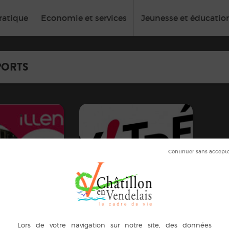
ratique
Economie et services
Jeunesse et éducatio
PORTS