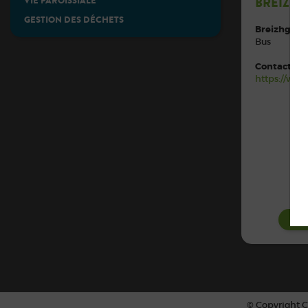
VIE PAROISSIALE
BREIZH
GESTION DES DÉCHETS
Breizhgo
Bus
Contacts :
https://www
EN
© Copyright C