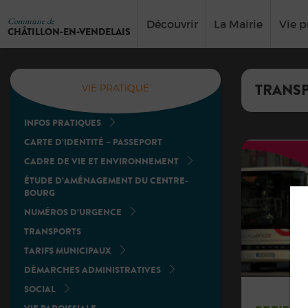
Commune de
Découvrir
La Mairie
Vie p
CHÂTILLON-EN-VENDELAIS
TRANS
VIE PRATIQUE
INFOS PRATIQUES
CARTE D’IDENTITÉ – PASSEPORT
CADRE DE VIE ET ENVIRONNEMENT
ÉTUDE D’AMÉNAGEMENT DU CENTRE-
BOURG
NUMÉROS D’URGENCE
TRANSPORTS
TARIFS MUNICIPAUX
DÉMARCHES ADMINISTRATIVES
SOCIAL