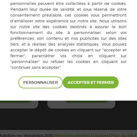
GO
TAXI.COM
Taxi.com
Service de transport
proposé par Vitré
Communauté
.breizhgo.bzh/
Contacts :
https://www.vitrecommuna
ute.org/transport-a-la-
demande/
PERSONNALISER
 SAVOIR PLUS
EN SAVOIR PLUS
hâtillon-en-Vendelais 2015 |
Mentions légales
|
Cookies
|
Plan du site
|