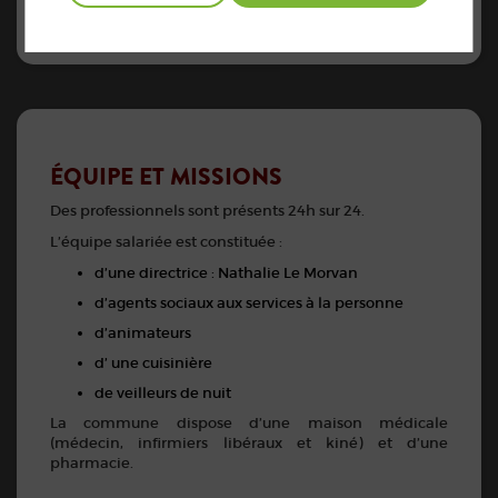
ÉQUIPE ET MISSIONS
Des professionnels sont présents 24h sur 24.
L’équipe salariée est constituée :
d’une directrice : Nathalie Le Morvan
d’agents sociaux aux services à la personne
d’animateurs
d’ une cuisinière
de veilleurs de nuit
La commune dispose d’une maison médicale
(médecin, infirmiers libéraux et kiné) et d’une
pharmacie.