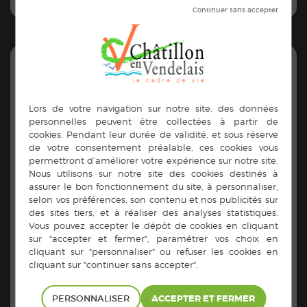
HÉBERGEMENT
L’établissement est autorisé par le Conseil
Départemental pour une capacité de 25 places.
Chaque logement, d’une surface d’une trentaine de
m2, est composé :
d’une chambre
d’un séjour équipé d’une kitchenette
d’une salle de douche et toilettes.
Chaque résident est équipé d’un appel malade
La décoration et l’ameublement sont à la charge du
résident en respectant quelques consignes de sécurité.
Le coût d’hébergement à la journée en 2025 est de
60€.
PERSONNALISER