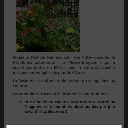
Située à l’est de Rennes, sur l’axe Vitré-Fougères, la
Résidence autonomie « Le Plessis-Inoguen », qui a
ouvert ses portes en 1994, a pour mission d’accueillir
des personnes âgées de plus de 60 ans.
La Résidence se situe en plein cœur du village face au
cinéma.
Les modalités d’accès à la Résidence sont multiples :
Une offre de transports en commun vers Vitré ou
Fougères est disponibles plusieurs fois par jour
devant l’établissement.