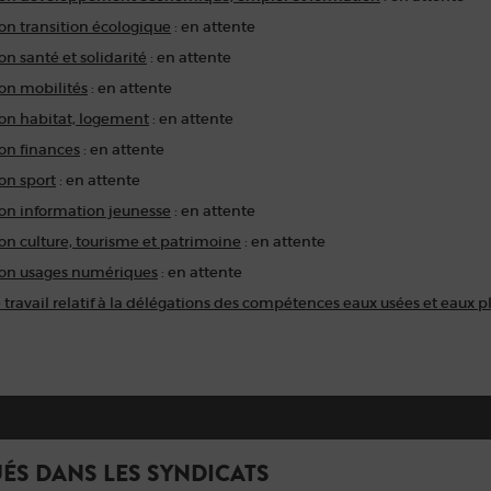
n transition écologique
: en attente
 santé et solidarité
: en attente
n mobilités
: en attente
n habitat, logement
: en attente
n finances
: en attente
n sport
: en attente
n information jeunesse
: en attente
n culture, tourisme et patrimoine
: en attente
on usages numériques
: en attente
travail relatif à la délégations des compétences eaux usées et eaux p
ÉS DANS LES SYNDICATS