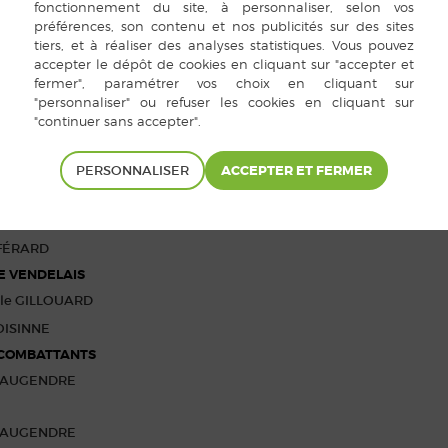
ÉS DANS LES ASSOCIATIONS LOCALES
BÉNARD
PERSONNALISER
ION DES BÉNÉVOLES DE LA MÉDIATHÈQUE
 GOUGEON
 FÉRARD
E VENDELAIS
ule GILLOUARD
OISINNE
 COMBATTANTS
BEAUGENDRE
BEAUGENDRE