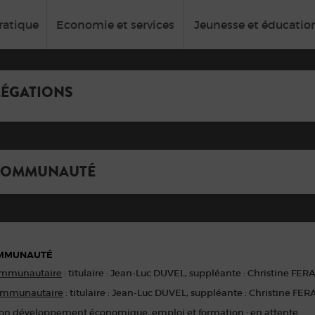
ratique
Economie et services
Jeunesse et éducatio
LÉGATIONS
 COMMUNAUTÉ
OMMUNAUTÉ
ommunautaire
: titulaire : Jean-Luc DUVEL, suppléante : Christine FE
communautaire
: titulaire : Jean-Luc DUVEL, suppléante : Christine FE
n développement économique, emploi et formation
: en attente