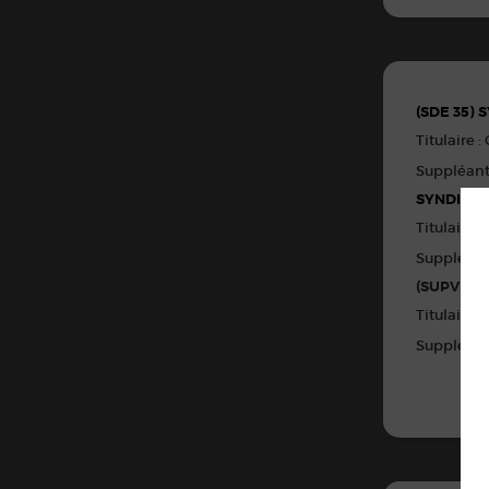
(SDE 35)
Titulaire
Suppléant
SYNDICAT
Titulaire
Suppléant
(SUPV) S
Titulaire
Suppléant