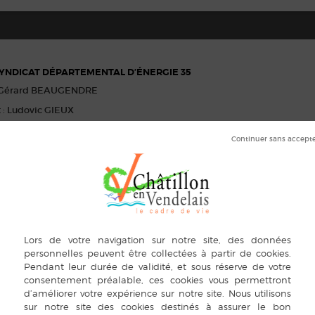
 SYNDICAT DÉPARTEMENTAL D’ÉNERGIE 35
 : Gérard BEAUGENDRE
 : Ludovic GIEUX
 DU BASSIN VERSANT DE LA VILAINE AMONT
 : Gérard BEAUGENDRE
e : Michèle PAQUET
YNDICAT URBANISME DU PAYS DE VITRÉ
 : Gérard BEAUGENDRE
e : Michèle PAQUET