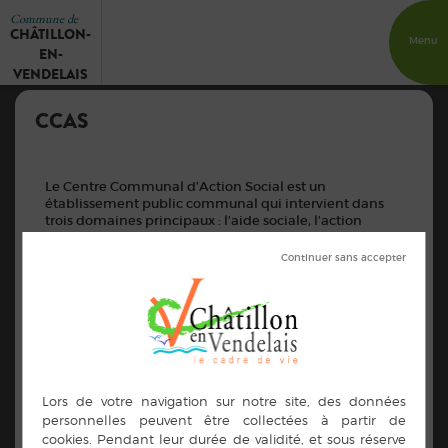
Commune de
CHÂTILLON-
Menu
EN-
VENDELAIS
CCAS
Le Centre Communal d’Action Social est un
établissement public communal qui intervient dans
trois domaines principaux : l’aide sociale, l’action
sociale et l’animation des activités sociales.
Le
C.C.A.S
de Châtillon-en-Vendelais gère les
demandes d’aide sociale.