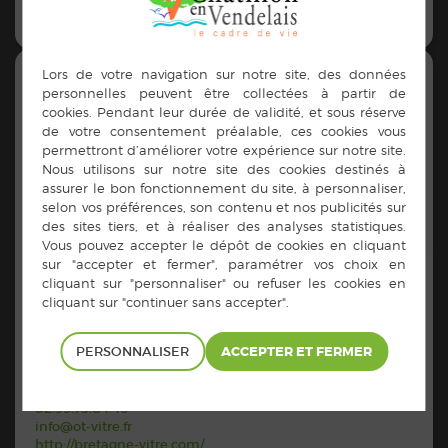
EN SAVOIR PLUS
OFFICE DU TOURISME DU PAYS DE VITRÉ
Adresse :
PERSONNALISER
Place Général De Gaulle 35500 Vitré
Contacts :
02.99.75.04.46
info@ot-vitre.fr
http://bretagne-vitre.com/