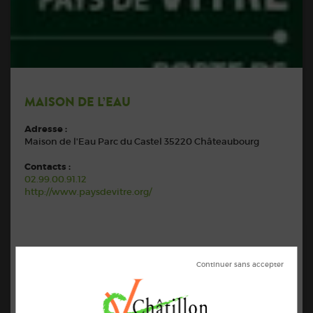
MAISON DE L’EAU
Adresse :
Maison de l'Eau Parc du Castel 35220 Châteaubourg
Contacts :
02.99.00.91.12
http://www.paysdevitre.org/