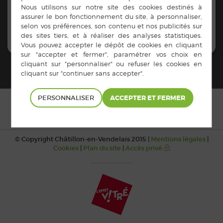
vitre.com/
PERSONNALISER
© Copyright Châtillon-en-Vendelais 2015 |
Mentions légales
|
Cookies
|
Plan du site
|
Accès privé