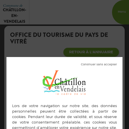
Commune de
CHÂTILLON-
Menu
EN-
VENDELAIS
OFFICE DU TOURISME DU PAYS DE
VITRÉ
RETOUR À L'ANNUAIRE
Adresse :
Place Général De Gaulle
35500 Vitré
Contacts :
02.99.75.04.46
info@ot-vitre.fr
http://bretagne-