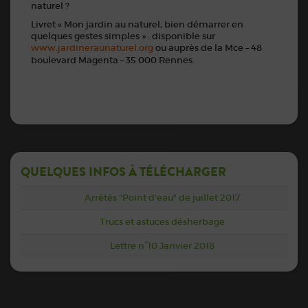
naturel ?
Livret « Mon jardin au naturel, bien démarrer en
quelques gestes simples » : disponible sur
www.jardineraunaturel.org
ou auprès de la Mce – 48
boulevard Magenta – 35 000 Rennes.
QUELQUES INFOS À TÉLÉCHARGER
Arrêtés "Point d'eau" de juillet 2017
Trucs et astuces désherbage
Lettre n°10 Janvier 2018