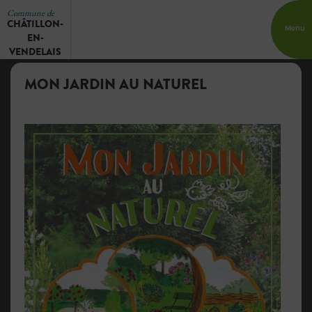
Commune de
CHÂTILLON-
Menu
EN-
VENDELAIS
MON JARDIN AU NATUREL