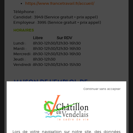
https://www.francetravail.fr/accueil/
Téléphone :
Candidat : 3949 (Service gratuit + prix appel)
Employeur : 3995 (Service gratuit + prix appel)
HORAIRES
Libre
Sur RDV
Lundi :
8h30-12h30/
12h30-16h30
Mardi :
8h30-12h30/
12h30-16h30
Mercredi :
8h30-12h30/
12h30-16h30
Jeudi :
8h30-12h30
Vendredi :
8h30-12h30/
12h30-15h30
MAISON DE L’EMPLOI, DE
L’ENTREPRISE ET DE LA FORMATION
DU PAYS DE VITRÉ
Vous chercher un emploi ?
Vous chercher à créer votre activité ?
Vous chercher une formation ?
Vous pouvez vous rendre à la Maison de l’emploi, de