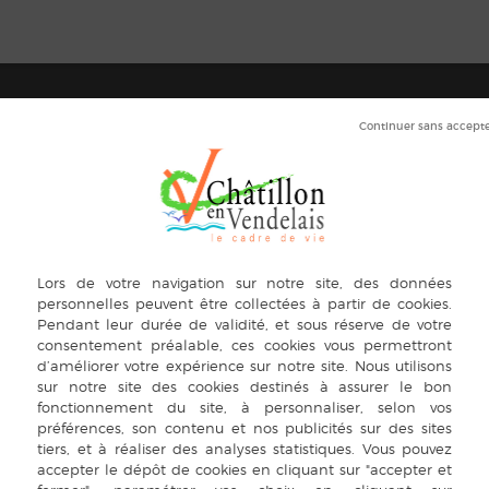
MITÉS
TÉ ENVIRONNEMENT, PATRIMOINE,
ISME, DÉVELOPPEMENT ET AMÉNAGEMENT
BLE
ts : Jean-Luc DUVEL et Gérard BEAUGENDRE
ichèle PAQUET
teven SANDRAS
icolas BOULÉ
anessa LEGEAY
ohann CHANTREL
axime RONDIN