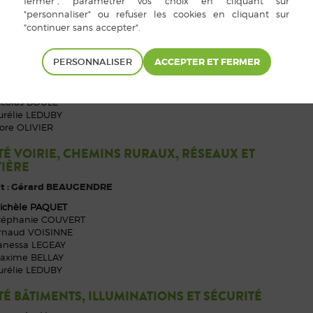
É AFFAIRES SCOLAIRES ET PÉRISCOLAIRES
te : Claudie BÉNARD
PERSONNALISER
hristine FÉRARD
abienne GUILLOIS
anessa LEGEAY
icolas BOULÉ
urélie LEDUBY
lore OLIVIER
É VOIRIE, CHEMINS RURAUX, RÉSEAUX ET
TIÈRE
nt : Gérard BEAUGENDRE
ichèle PAQUET
téphanie COUVERT
rnaud VOISINNE
anessa LEGEAY
axime BELLAY
urélie LEDUBY
É BÂTIMENTS, ILLUMINATIONS ET SÉCURITÉ