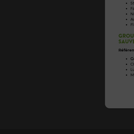
S
F
N
A
F
GROU
SAUV
Référen
G
C
L
M