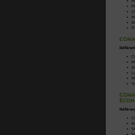
M
P
C
M
A
F
COMM
Référen
C
M
A
L
M
Y
COMM
ÉCON
Référen
C
A
S
F