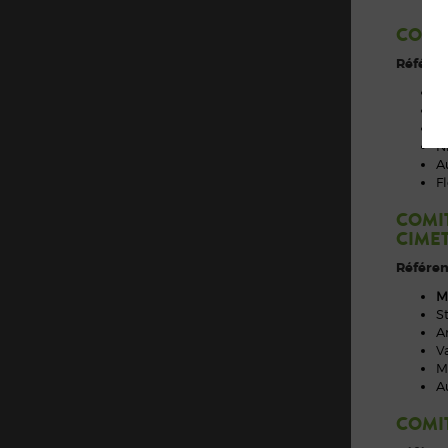
COMIT
Référen
C
F
V
N
A
F
COMIT
CIME
Référe
M
S
A
V
M
A
COMIT