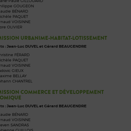
arie-Paule GILLOUARD
hilippe GOUGEON
laudie BÉNARD
ichèle PAQUET
rnaud VOISINNE
lore OLIVIER
ISSION URBANIME-HABITAT-LOTISSEMENT
ts : Jean-Luc DUVEL et Gérard BEAUGENDRE
hristine FÉRARD
ichèle PAQUET
rnaud VOISINNE
udovic GIEUX
axime BELLAY
ohann CHANTREL
ISSION COMMERCE ET DÉVELOPPEMENT
OMIQUE
ts : Jean-Luc DUVEL et Gérard BEAUGENDRE
laudie BÉNARD
rnaud VOISINNE
teven SANDRAS
abienne GUILLOIS