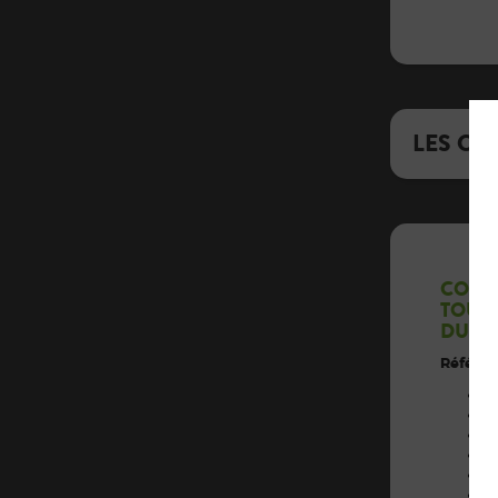
LES CO
COMI
TOUR
DURA
Référen
M
S
N
V
Y
M