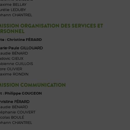
axime BELLAY
urélie LEDUBY
ohann CHANTREL
ISSION ORGANISATION DES SERVICES ET
ERSONNEL
te : Christine FÉRARD
arie-Paule GILLOUARD
laudie BÉNARD
udovic GIEUX
abienne GUILLOIS
lore OLIVIER
axime RONDIN
ISSION COMMUNICATION
t : Philippe GOUGEON
hristine FÉRARD
laudie BÉNARD
téphanie COUVERT
icolas BOULÉ
ohann CHANTREL