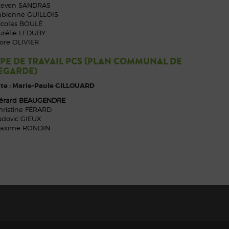
teven SANDRAS
abienne GUILLOIS
icolas BOULÉ
urélie LEDUBY
lore OLIVIER
PE DE TRAVAIL PCS (PLAN COMMUNAL DE
EGARDE)
te : Marie-Paule GILLOUARD
érard BEAUGENDRE
hristine FÉRARD
udovic GIEUX
axime RONDIN