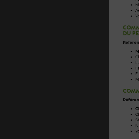
M
A
Y
COMM
DU P
Référen
M
C
L
F
F
M
COMM
Référen
C
C
S
N
Y