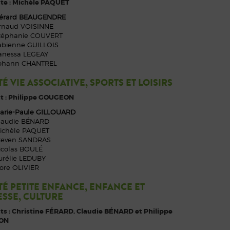
te : Michèle PAQUET
érard BEAUGENDRE
rnaud VOISINNE
téphanie COUVERT
abienne GUILLOIS
anessa LEGEAY
ohann CHANTREL
É VIE ASSOCIATIVE, SPORTS ET LOISIRS
t : Philippe GOUGEON
arie-Paule GILLOUARD
laudie BÉNARD
ichèle PAQUET
teven SANDRAS
icolas BOULÉ
urélie LEDUBY
lore OLIVIER
É PETITE ENFANCE, ENFANCE ET
SSE, CULTURE
ts : Christine FÉRARD, Claudie BÉNARD et Philippe
ON