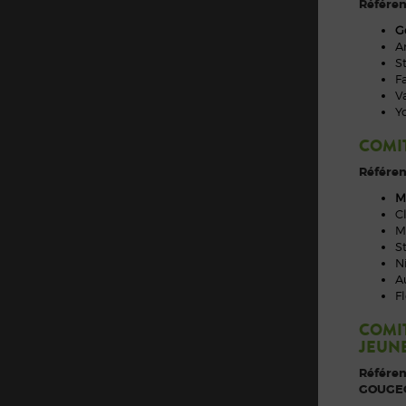
Référen
G
A
S
F
V
Y
COMIT
Référen
M
C
M
S
N
A
F
COMIT
JEUNE
Référen
GOUGE