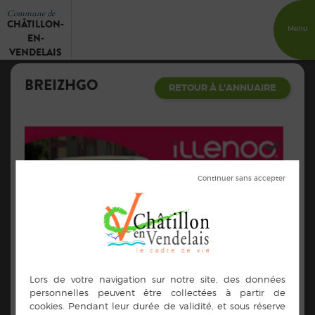
Commune de
CHÂTILLON-
Menu
EN-
VENDELAIS
BREIZHGO
RETOUR À L'ANNUAIRE
Breizhgo
Bus