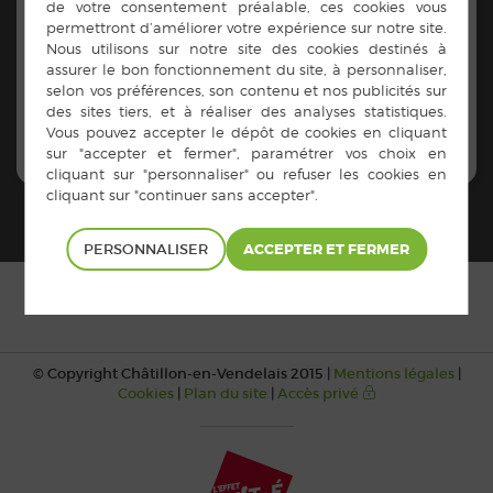
Contacts :
https://www.breizhgo.bzh/
Retrouvez tous les horaires de bus sur le département
via le site internet.
PERSONNALISER
© Copyright Châtillon-en-Vendelais 2015 |
Mentions légales
|
Cookies
|
Plan du site
|
Accès privé