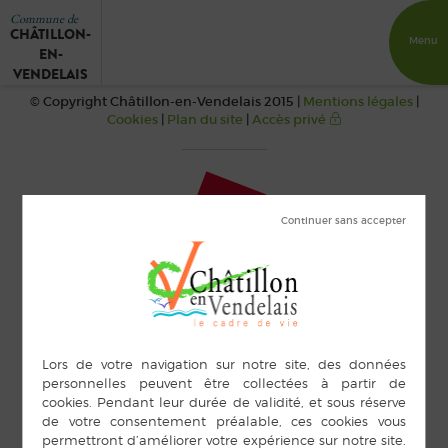
Commune de
CHÂTILLON-
Menu
EN-
VENDELAIS
© Copyright Châtillon-en-Vendelais 2015 |
Mentions légales
|
Cookies
|
Plan du site
|
Accès privé