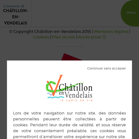
Commune de
CHÂTILLON-
Menu
EN-
VENDELAIS
© Copyright Châtillon-en-Vendelais 2015 |
Mentions légales
|
Cookies
|
Plan du site
|
Accès privé