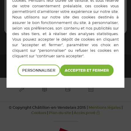
TARIFS 2018
Tarifs Salle de sport
Tarifs Salle de sport - pénalités ménage
PERSONNALISER
© Copyright Châtillon-en-Vendelais 2015 |
Mentions légales
|
Cookies
|
Plan du site
|
Accès privé