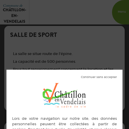
Commune de
CHÂTILLON-
Menu
EN-
VENDELAIS
SALLE DE SPORT
La salle se situe route de l’épine.
La capacité est de 500 personnes.
Pour tout renseignement concernant la location et les
modalités, veuillez contacter le secrétariat de la Mairie
aux heures d’ouverture au 02.99.76.06.22 ou par mail :
accueil@chatillon-en-vendelais.fr