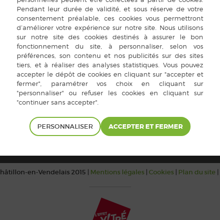
aration
te
PERSONNALISER
hâtillon-en-Vendelais 2015 |
Mentions légales
|
Cookies
|
Plan du site
|