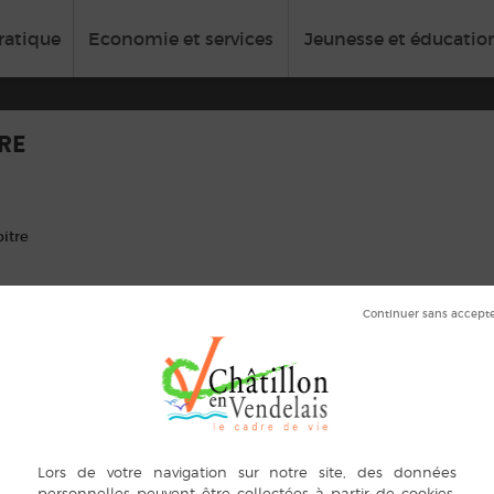
ratique
Economie et services
Jeunesse et éducatio
RE
itre
smes 35210 Châtillon-en-Vendelais
4.99
@orange.fr
dure
ation
oration
ication