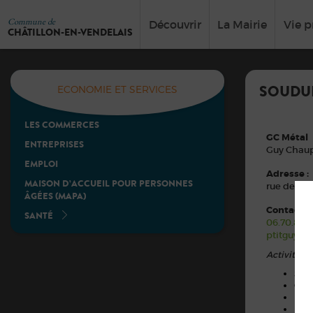
Commune de
Découvrir
La Mairie
Vie p
CHÂTILLON-EN-VENDELAIS
SOUDU
ECONOMIE ET SERVICES
LES COMMERCES
GC Métal
ENTREPRISES
Guy Chaup
EMPLOI
Adresse :
MAISON D’ACCUEIL POUR PERSONNES
rue de Ni
ÂGÉES (MAPA)
Contacts :
SANTÉ
06.70.86.7
ptitguy35
Activités
:
Sou
Cré
Déc
Fabr