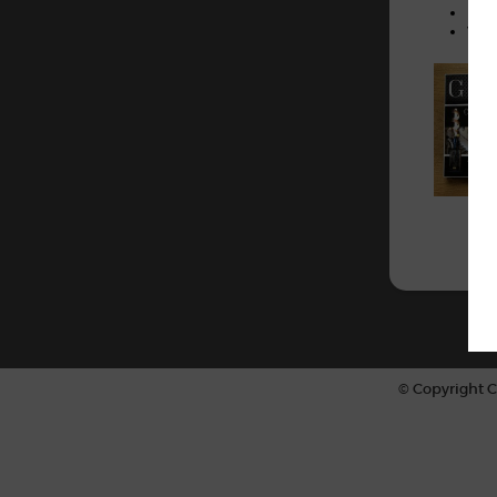
Rép
Ven
© Copyright C