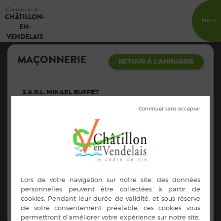
Commune de
CHÂTILLON-
Menu
EN-
VENDELAIS
MAÇONNERIE
RETOUR À L'ANNUAIRE
S.A.R.L. MIKAEL BUFFET
Adresse :
Le Petit Breil 35210 Châtillon-en-Vendelais
Contacts :
02.99.76.00.06
buffet.mikael@orange.fr
https://maconnerie-buffet.fr/
Activités
:
Maçonnerie (rénovation, neuf, muret)