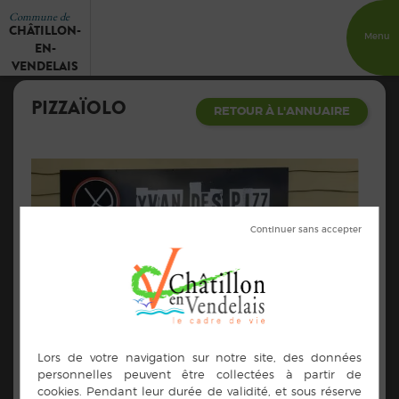
Commune de
CHÂTILLON-
Menu
EN-
VENDELAIS
PIZZAÏOLO
RETOUR À L'ANNUAIRE
Yvan des pizz
Ventes à emporter de pizza, pizzaninis et croques
Adresse :