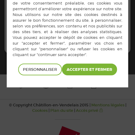
8 rue du lac 35210 Châtillon-en-Vendelais
Contacts :
02.99.76.71.87
https://www.yvandespizz.fr/index
PERSONNALISER
© Copyright Châtillon-en-Vendelais 2015 |
Mentions légales
|
Cookies
|
Plan du site
|
Accès privé