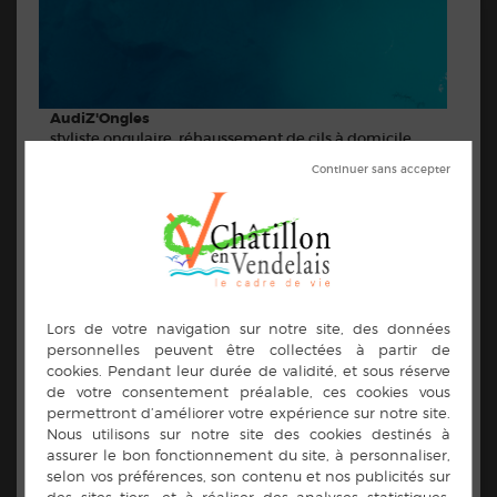
AudiZ'Ongles
styliste ongulaire, réhaussement de cils à domicile
Contacts :
07.49.24.09.57
audizongles@gmail.com
https://www.facebook.com/AudiZOngles-
101055824813392