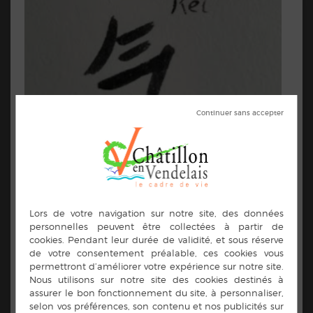
Reiki - Kelc'h de Vie
Christel Eeckels
Adresse :
Lieu-dit La Devinelière 35210 Châtillon-en-Vendelais
Contacts :
07.68.65.69.16
kelchdevie@gmail.com