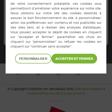
Adresse :
4 rue Hurlières 35210 Châtillon-en-Vendelais
Contacts :
02 99 76 06 08
http://vendelais-mecanique.fr/
PERSONNALISER
© Copyright Châtillon-en-Vendelais 2015 |
Mentions légales
|
Cookies
|
Plan du site
|
Accès privé