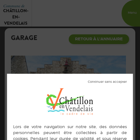
Commune de
CHÂTILLON-
Menu
EN-
VENDELAIS
GARAGE
RETOUR À L'ANNUAIRE
Vendelais mécanique