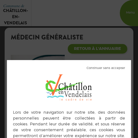
Commune de
CHÂTILLON-
Menu
EN-
VENDELAIS
MÉDECIN GÉNÉRALISTE
RETOUR À L'ANNUAIRE
Fehri BEN DEBBA
Adresse :
4 rue de Bretagne 35210
Châtillon-en-Vendelais
Contacts :
Tél : 02.99.76.00.07 Fax :
02.99.76.12.23