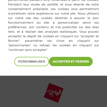
1ère vice-présidente : Jeanin
2ème vice-présidente : Genev
Secrétaire : Agnès PANNETIER
Trésorier : Daniel SILANDE
Trésorier adjoint : Amand BÉL
PERSONNALISER
hâtillon-en-Vendelais 2015 |
Mentions légales
|
Cookies
|
Plan du site
|