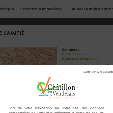
ratique
Economie et services
Jeunesse et éducatio
 L’AMITIÉ
Contacts :
02.99.76.06.63
bj.jacques@wanadoo.fr
Vaincre la solitude et l’i
développer des rencontre
participer à la vie acti
proposer et organiser des 
résidents de la MAPA
Toutes les personnes qui veulen
annuelle de 14 €.
Président : Bernard JACQUES 0