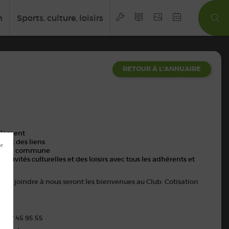
n
Sports, culture, loisirs
RETOUR À L'ANNUAIRE
solement
s et des liens
ve de la commune
activités culturelles et des loisirs avec tous les adhérents et
t se joindre à nous seront les bienvenues au Club. Cotisation
6 47 45 95 55