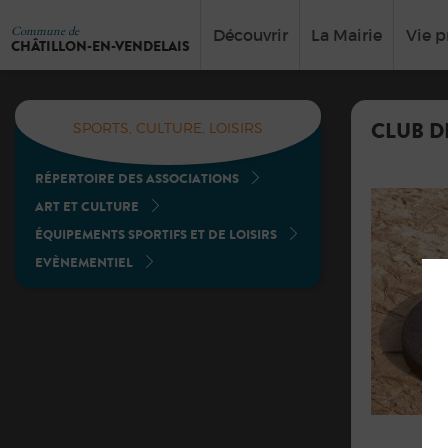
Commune de
Découvrir
La Mairie
Vie p
CHÂTILLON-EN-VENDELAIS
CLUB DE
SPORTS, CULTURE, LOISIRS
RÉPERTOIRE DES ASSOCIATIONS
ART ET CULTURE
ÉQUIPEMENTS SPORTIFS ET DE LOISIRS
EVÈNEMENTIEL