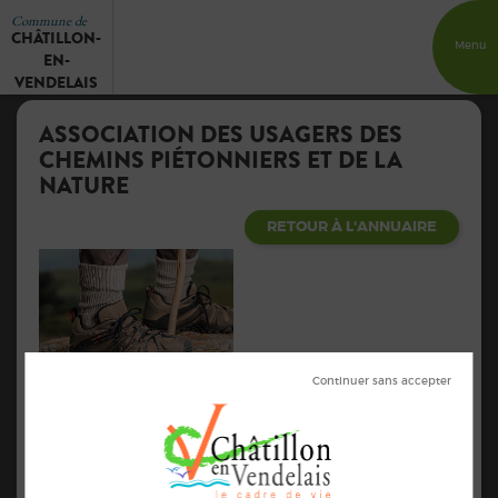
Commune de
CHÂTILLON-
Menu
EN-
VENDELAIS
ASSOCIATION DES USAGERS DES
CHEMINS PIÉTONNIERS ET DE LA
NATURE
RETOUR À L'ANNUAIRE
Randonnée tous les jeudis (7
à 8 km)
Contacts :
02.99.76.10.11
pannetier.agnes@wanadoo.fr