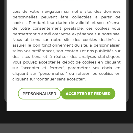
Présidente : Agnès
PANNETIER
Vice président : Joël THOMAS
Trésorier : Alain ROINSON
Secrétaire : Catherine
OLLIVIER
Tous les jeudis de l’année,
RDV sur le parking du
cimetière à Châtillon-en-
Vendelais à 13h30 pour une
randonnée de 8 à 10 kms.
PERSONNALISER