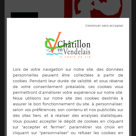
Contacts :
06.70.34.54.04
dojovitreen@gmail.com
https://dojo-vitreen.ffjudo.com/
Président du Dojo Vitréen : Philippe DENECHERRE
06.99.89.77.50
Éducateur : Cyril DINE 06.70.34.54.04
Secrétaire : Christelle GALLIEN 06 12 62 33 13
Trésorier : Corentin CHEVALIER 06 78 72 69 34
Les entrainements ont lieu au DOJO à la mezzanine de