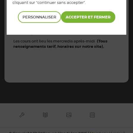
la salle des sports du Complexe du Lac (35210
Châtillon-en-Vendelais) et sont assurés par notre
éducateur Cyril DINE.
PERSONNALISER
Les inscriptions peuvent se faire directement sur le site
https://dojo-
du Dojo Vitréen à l’adresse:
vitreen.ffjudo.com/
Les cours ont lieu les mercredis après-midi
(Tous
renseignements tarif, horaires sur notre site),