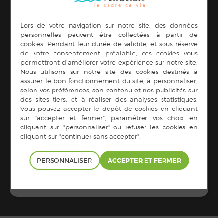
Téléphone
02.99.76.16.05
Voir le site Organisateur
LIEU
Ecole du Rocher Inoguen
6 impasse de l'ancien château
Châtillon-en-Vendelais
,
35210
France
+ Google Map
Téléphone
02.99.76.16.05
EXPO PHOTOS de Pierre
Brico 13h30
à la
Tanquerel – Vernissage samedi 28
médiathèque
mars à 11h30 dans le hall de la
PERSONNALISER
médiathèque