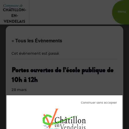
Commune de
CHÂTILLON-
Menu
EN-
VENDELAIS
« Tous les Évènements
Cet évènement est passé.
Portes ouvertes de l’école publique de
10h à 12h
28 mars
DÉTAILS
ORGANISATEUR
Ecole du Rocher
Date :
Inoguen
28 mars