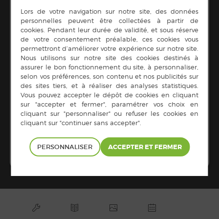
Comité des fêtes
Début :
20 juin de 19 h 00 min
Fin :
21 juin de 1 h 00 min
LIEU
Parking du cimetière
Châtillon-en-Vendelais
,
35210
France
+ Google Map
Étang
Bébés lecteurs à la médiathèque
« On part en pique-nique » de 10h à
d’artistes
10h30
PERSONNALISER