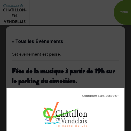
Commune de
CHÂTILLON-
Menu
EN-
VENDELAIS
« Tous les Évènements
Cet évènement est passé.
Fête de la musique à partir de 19h sur
le parking du cimetière.
20 juin de 19 h 00 min
à
21 juin de 1 h 00 min
Petite restauration sur place.
DÉTAILS
ORGANISATEUR