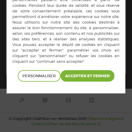
LIEU
Complexe du lac
Lieu dit L'épine
Châtillon-en-Vendelais
,
France Métropolitaine
+
Google Map
Tartiflette de
Bal du Club de l’amitié – Salle
du Complexe du lac
l’APEL
PERSONNALISER
© Copyright Châtillon-en-Vendelais 2015 |
Mentions légales
|
Cookies
|
Plan du site
|
Accès privé