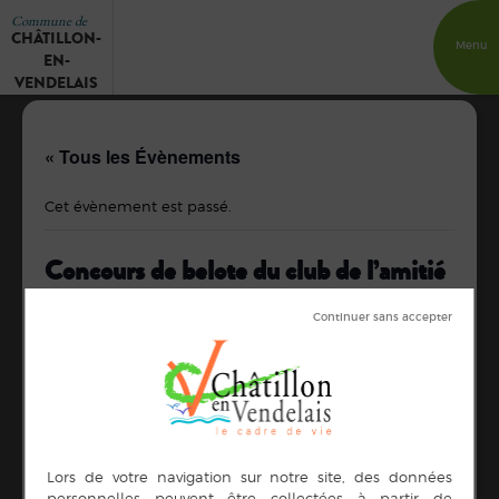
Commune de
CHÂTILLON-
Menu
EN-
VENDELAIS
« Tous les Évènements
Cet évènement est passé.
Concours de belote du club de l’amitié
6 mars
DÉTAILS
ORGANISATEUR
Club de l’amitié
Date :
Téléphone
6 mars
02.99.76.06.63