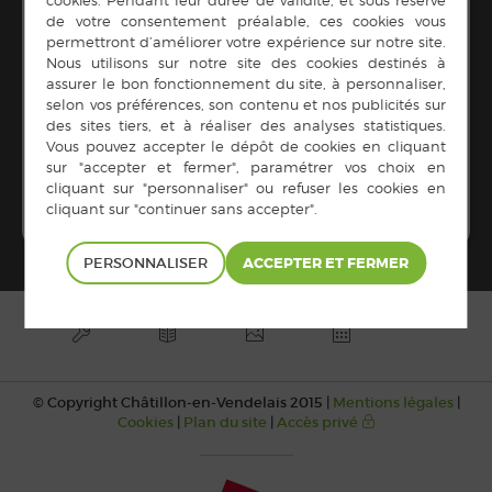
Heure :
13 h 30 min à 15 h 00 min
Brico du mercredi à la
Défilé déguisé des
enfants des deux écoles
médiathèque « Carte
dans les rues de la
pop-up pour la fête des
commune
mères »
PERSONNALISER
© Copyright Châtillon-en-Vendelais 2015 |
Mentions légales
|
Cookies
|
Plan du site
|
Accès privé