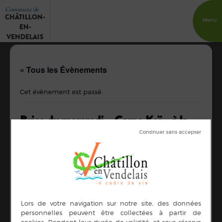
Commune de
CHÂTILLON-
Menu
EN-
VENDELAIS
« Tous les Évènements
Cet évènement est passé.
Brico du mercredi « Carpe Koï » à la
médiathèque de 13h30 à 15h
29 avril de 13 h 30 min
à
15 h 00 min
DÉTAILS
Date :
29 avril