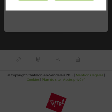
Restons toutes et tous vigilants face à cette vague de
chaleur.
© Copyright Châtillon-en-Vendelais 2015 |
Mentions légales
|
Cookies
|
Plan du site
|
Accès privé