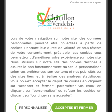
Météo‑France signale un épisode durable de fortes
chaleurs les jours prochains. Pour vous protéger et
protéger vos proches, le Centre communal d’action
sociale de Châtillon‑en‑Vendelais vous rappelle les
gestes essentiels :
– Buvez régulièrement de l’eau, même sans soif.
– Restez autant que possible à l’ombre ou dans des
lieux frais.
– Évitez les efforts physiques entre 11 h et 17 h.
– Maintenez votre logement au frais : fermez volets et
rideaux le jour, aérez la nuit.
– Portez des vêtements légers, amples et de couleur
claire.
– Donnez régulièrement de vos nouvelles à vos proches,
en particulier aux personnes âgées, isolées ou
vulnérables.
– Signalez à la mairie (02 99 76 06 22 aux heures
d’ouverture ou au 06 76 17 66 34) toute personne en
difficulté.
La résidence autonomie Le Plessis Inoguen dispose
d’une salle climatisée où vous pourrez venir vous
rafraîchir (Ce lieu de fraîcheur sera accessible tout l’été).
Vous pouvez contacter Madame LE MORVAN,
directrice, au 02 99 76 15 50.
PERSONNALISER