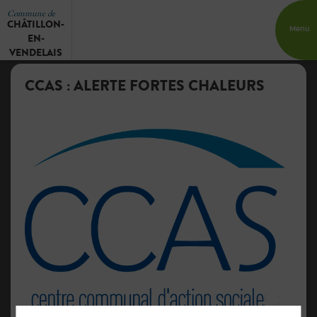
Commune de
CHÂTILLON-
Menu
EN-
VENDELAIS
CCAS : ALERTE FORTES CHALEURS