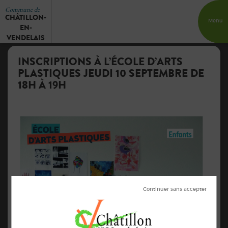
Commune de
CHÂTILLON-
Menu
EN-
VENDELAIS
INSCRIPTIONS À L’ÉCOLE D’ARTS
PLASTIQUES JEUDI 10 SEPTEMBRE DE
18H À 19H