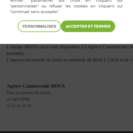
6) La carte vous est adressée par courrier à
l’adresse postale indiqu
PERSONNALISER
Pour toute question, retrouvez le règlement du transport scolaire p
l’adresse mail :
contact@mova.bzh
L’équipe MOVA est à votre disposition à l’Agence Commerciale situ
tourisme).
L’agence est ouverte du lundi au vendredi, de 8h30 à 12h30 et de 
Agence Commerciale MOVA
Place du Général De Gaulle
35 500 VITRÉ
02 22 19 50 70