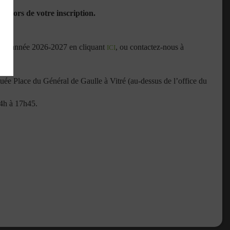
ée lors de votre inscription.
our l’année 2026-2027 en cliquant
, ou contactez-nous à
ICI
ée Place du Général de Gaulle à Vitré (au-dessus de l’office du
14h à 17h45.