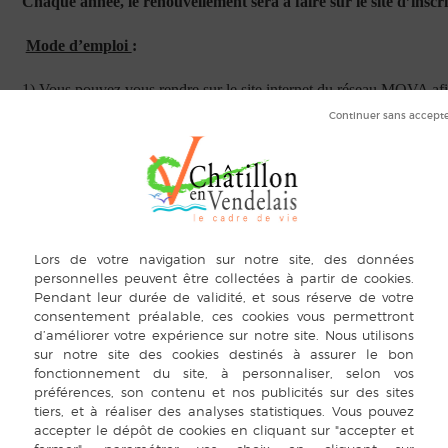
Chaque année, le renouvellement sera à faire sur le site d’inscri
Mode d’emploi
:
1) Vous pouvez vous rendre sur le site internet du réseau MOVA afi
https://www.mova.bzh/le-transport-scolaire/
2) Pour déposer votre dossier, les documents à préparer sont :
La photo d’identité de l’élève concerné
La pièce d’identité de l’élève concerné ou le livret de famille,
Un justificatif de domicile,
Un justificatif de garde alternée le cas échéant
3) Une fois le dossier complet déposé, celui-ci sera traité par les 
4) Une fois le dossier validé, vous serez informés et vous recevrez 
Ce lien est envoyé sur
l’adresse email saisie lors de l’inscription.
5) A réception de votre paiement, les services MOVA procéderont à l
l’élève.