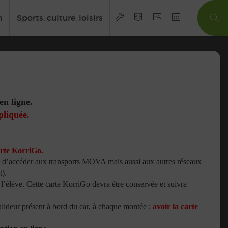
n
Sports, culture, loisirs
en ligne.
pliquée.
rte KorriGo.
nt d’accéder aux transports MOVA mais aussi aux autres réseaux
t).
e l’élève. Cette carte KorriGo devra être conservée et suivra
valideur présent à bord du car, à chaque montée :
avoir la carte