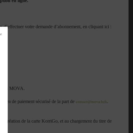
ption en ligne.
n d’effectuer votre demande d’abonnement, en cliquant ici :
services MOVA.
un lien de paiement sécurisé de la part de
.
contact@mova.bzh
a création de la carte KorriGo, et au chargement du titre de