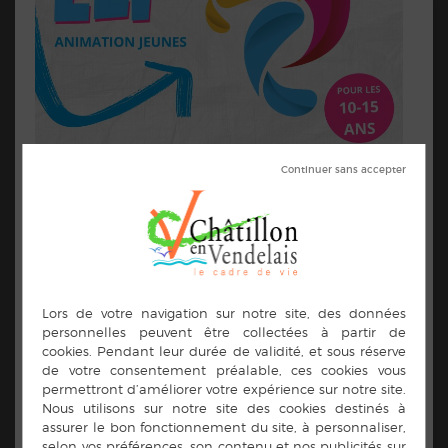
LES INSCRIPTIONS SONT OUVERTES POUR LA
SEMAINE ELI (ÉTÉ LOISIRS ITINÉRANT) ORGANISÉE
À CHÂTILLON-EN-VENDELAIS DU 20 AU 24 JUILLET
2026.
CETTE SEMAINE D’ANIMATIONS EST OUVERTE AUX
JEUNES DE 10 À 15 ANS ET PROPOSERA ACTIVITÉS,
DÉCOUVERTES, GRANDS JEUX ET MOMENTS
CONVIVIAUX TOUT AU LONG DE LA SEMAINE.
RETROUVEZ TOUTES LES INFORMATIONS, LE